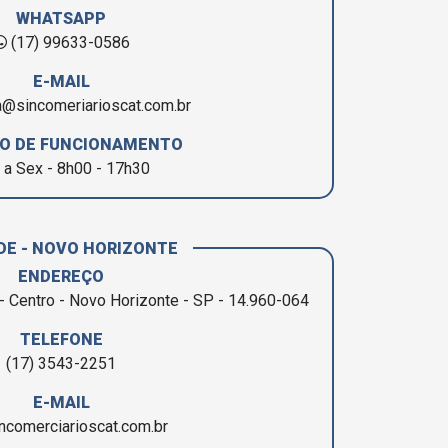
WHATSAPP
(17) 99633-0586
E-MAIL
a@sincomeriarioscat.com.br
O DE FUNCIONAMENTO
 a Sex - 8h00 - 17h30
DE - NOVO HORIZONTE
ENDEREÇO
- Centro - Novo Horizonte - SP - 14.960-064
TELEFONE
(17) 3543-2251
E-MAIL
ncomerciarioscat.com.br