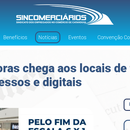
Benefícios
Notícias
Eventos
Convenção Col
oras chega aos locais de
essos e digitais