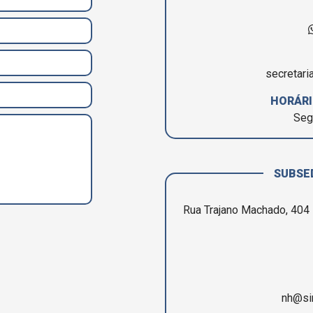
secretari
HORÁRI
Seg
SUBSE
Rua Trajano Machado, 404 
nh@si