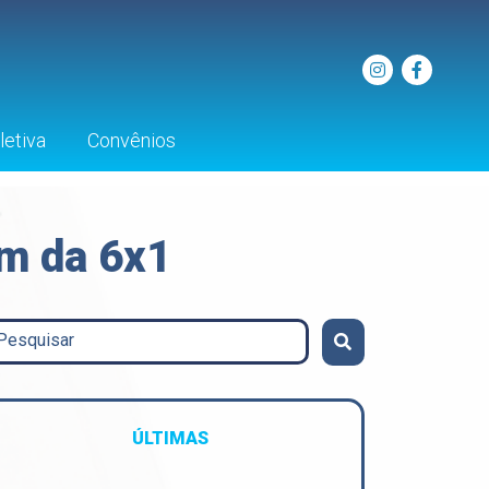
etiva
Convênios
im da 6x1
ÚLTIMAS